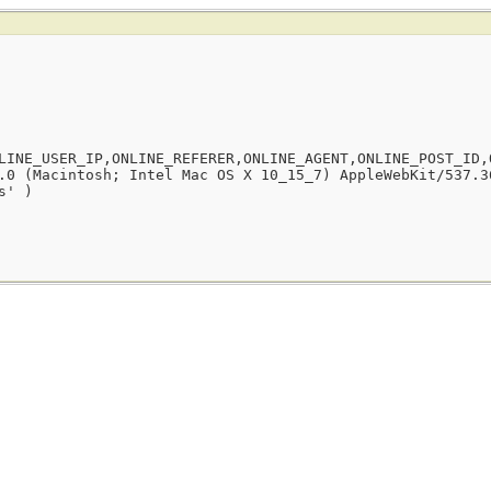
LINE_USER_IP,ONLINE_REFERER,ONLINE_AGENT,ONLINE_POST_ID,
.0 (Macintosh; Intel Mac OS X 10_15_7) AppleWebKit/537.3
s' )