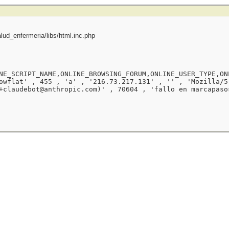
ud_enfermeria/libs/html.inc.php
NE_SCRIPT_NAME,ONLINE_BROWSING_FORUM,ONLINE_USER_TYPE,ON
owflat' , 455 , 'a' , '216.73.217.131' , '' , 'Mozilla/5
+claudebot@anthropic.com)' , 70604 , 'fallo en marcapaso