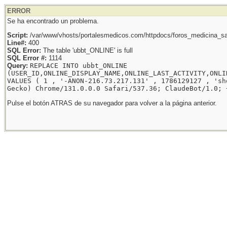
ERROR
Se ha encontrado un problema.
Script:
/var/www/vhosts/portalesmedicos.com/httpdocs/foros_medicina_sal
Line#:
400
SQL Error:
The table 'ubbt_ONLINE' is full
SQL Error #:
1114
Query:
REPLACE INTO ubbt_ONLINE
(USER_ID,ONLINE_DISPLAY_NAME,ONLINE_LAST_ACTIVITY,ONLI
VALUES ( 1 , '-ANON-216.73.217.131' , 1786129127 , 'sh
Gecko) Chrome/131.0.0.0 Safari/537.36; ClaudeBot/1.0; 
Pulse el botón ATRAS de su navegador para volver a la página anterior.