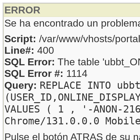
ERROR
Se ha encontrado un problem
Script:
/var/www/vhosts/porta
Line#:
400
SQL Error:
The table 'ubbt_ON
SQL Error #:
1114
REPLACE INTO ubb
Query:
(USER_ID,ONLINE_DISPLA
VALUES ( 1 , '-ANON-21
Chrome/131.0.0.0 Mobil
Pulse el botón ATRAS de su na