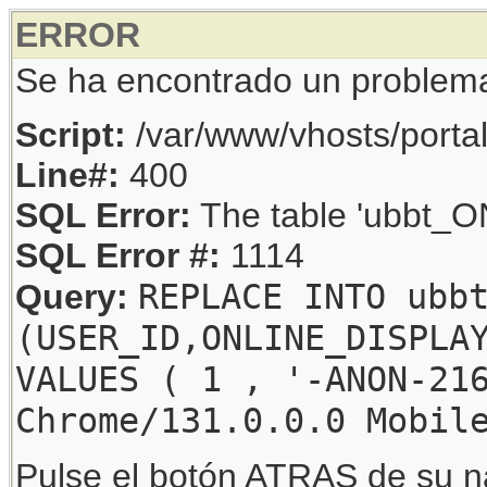
ERROR
Se ha encontrado un problem
Script:
/var/www/vhosts/porta
Line#:
400
SQL Error:
The table 'ubbt_ON
SQL Error #:
1114
REPLACE INTO ubb
Query:
(USER_ID,ONLINE_DISPLA
VALUES ( 1 , '-ANON-21
Chrome/131.0.0.0 Mobil
Pulse el botón ATRAS de su na