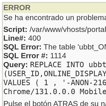
ERROR
Se ha encontrado un problem
Script:
/var/www/vhosts/porta
Line#:
400
SQL Error:
The table 'ubbt_ON
SQL Error #:
1114
REPLACE INTO ubb
Query:
(USER_ID,ONLINE_DISPLA
VALUES ( 1 , '-ANON-21
Chrome/131.0.0.0 Mobil
Pulse el botón ATRAS de su na