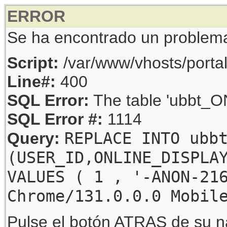
ERROR
Se ha encontrado un problem
Script:
/var/www/vhosts/porta
Line#:
400
SQL Error:
The table 'ubbt_ON
SQL Error #:
1114
REPLACE INTO ubb
Query:
(USER_ID,ONLINE_DISPLA
VALUES ( 1 , '-ANON-21
Chrome/131.0.0.0 Mobil
Pulse el botón ATRAS de su na