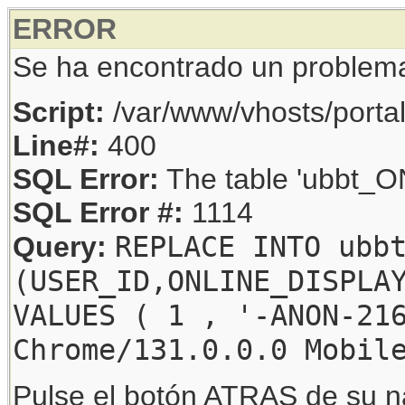
ERROR
Se ha encontrado un problem
Script:
/var/www/vhosts/porta
Line#:
400
SQL Error:
The table 'ubbt_ON
SQL Error #:
1114
REPLACE INTO ubb
Query:
(USER_ID,ONLINE_DISPLA
VALUES ( 1 , '-ANON-21
Chrome/131.0.0.0 Mobil
Pulse el botón ATRAS de su na