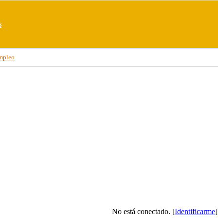
s
mpleo
No está conectado. [
Identificarme
]