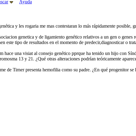
scar
Ayuda
nética y les rogaria me mas contestaran lo más rápidamente posible, gr
sociacion genetica y de ligamiento genético relativos a un gen o genes
en este tipo de resultados en el momento de predecir,diagnosticar o trat
m hace una visiat al consejo genético pprque ha tenido un hijo con Sí
l cromosma 13 y 21. ¿Qué otras alteraciones podrían teóricamente apare
me de Tirner presenta hemofilia como su padre. ¿En qué progenitor se h