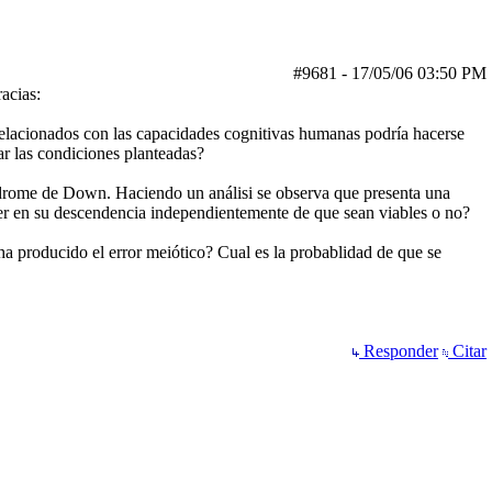
#9681
-
17/05/06
03:50 PM
acias:
 relacionados con las capacidades cognitivas humanas podría hacerse
ar las condiciones planteadas?
ndrome de Down. Haciendo un análisi se observa que presenta una
cer en su descendencia independientemente de que sean viables o no?
a producido el error meiótico? Cual es la probablidad de que se
Responder
Citar