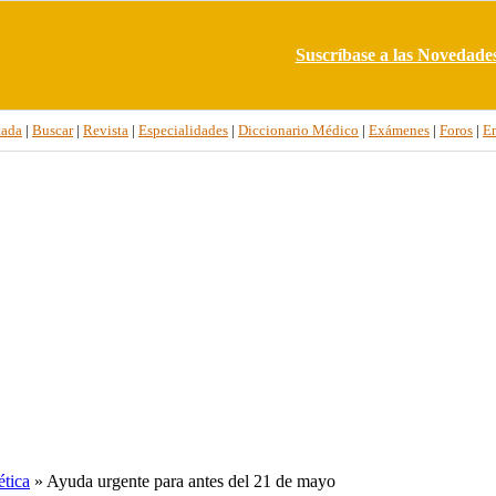
Suscríbase a las Novedade
tada
|
Buscar
|
Revista
|
Especialidades
|
Diccionario Médico
|
Exámenes
|
Foros
|
E
tica
» Ayuda urgente para antes del 21 de mayo