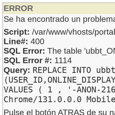
ERROR
Se ha encontrado un problem
Script:
/var/www/vhosts/porta
Line#:
400
SQL Error:
The table 'ubbt_ON
SQL Error #:
1114
REPLACE INTO ubb
Query:
(USER_ID,ONLINE_DISPLA
VALUES ( 1 , '-ANON-21
Chrome/131.0.0.0 Mobil
Pulse el botón ATRAS de su na