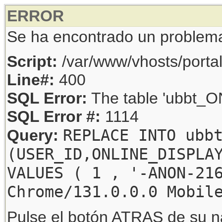
ERROR
Se ha encontrado un problem
Script:
/var/www/vhosts/porta
Line#:
400
SQL Error:
The table 'ubbt_ON
SQL Error #:
1114
REPLACE INTO ubb
Query:
(USER_ID,ONLINE_DISPLA
VALUES ( 1 , '-ANON-21
Chrome/131.0.0.0 Mobil
Pulse el botón ATRAS de su na