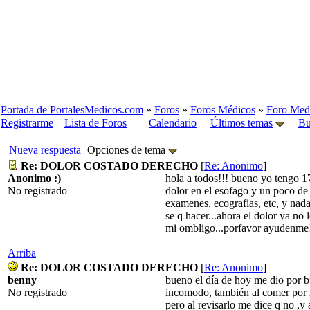
Portada de PortalesMedicos.com
»
Foros
»
Foros Médicos
»
Foro Medi
Registrarme
Lista de Foros
Calendario
Últimos temas
Bu
Nueva respuesta
Opciones de tema
Re: DOLOR COSTADO DERECHO
[
Re: Anonimo
]
Anonimo :)
hola a todos!!! bueno yo tengo 1
No registrado
dolor en el esofago y un poco de 
examenes, ecografias, etc, y na
se q hacer...ahora el dolor ya no
mi ombligo...porfavor ayudenme!!
Arriba
Re: DOLOR COSTADO DERECHO
[
Re: Anonimo
]
benny
bueno el día de hoy me dio por b
No registrado
incomodo, también al comer por l
pero al revisarlo me dice q no ,