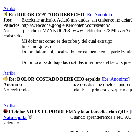
Arriba
Re: DOLOR COSTADO DERECHO
[
Re: Anonimo
]
Jose
Excelente artículo. Aclaró mis dudas, sin embargo no dejaré
Palacios
http://webcache.googleusercontent.com/search?
No
q=cache:eeMZYKU62P8J:www.netdoctor.es/XML/verArt
registrado
Mi dolor es: como se describe y del cual extraigo:
Intestino grueso
Dolor abdominal, localizado normalmente en la parte izquier
Dolor localizado bajo las costillas inferiores del lado izqu
Arriba
Re: DOLOR COSTADO DERECHO espalda
[
Re: Anonimo
]
Anonimo
hace dos dias me duele cuando me
No registrado
nada. Es la primera vez que me pa
Arriba
El dolor NO ES EL PROBLEMA y la automedicación QUE
[
Cuando aprenderemos a NO
Naturópata
veterano