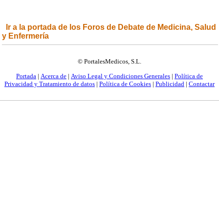
Ir a la portada de los Foros de Debate de Medicina, Salud
y Enfermería
© PortalesMedicos, S.L.
Portada
|
Acerca de
|
Aviso Legal y Condiciones Generales
|
Política de
Privacidad y Tratamiento de datos
|
Política de Cookies
|
Publicidad
|
Contactar