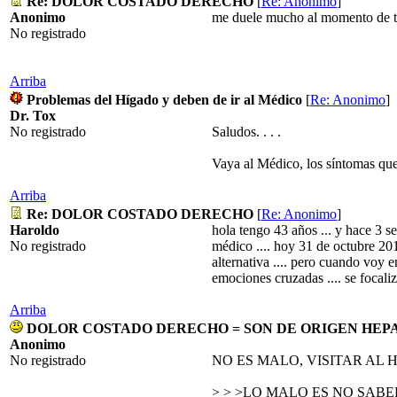
Re: DOLOR COSTADO DERECHO
[
Re: Anonimo
]
Anonimo
me duele mucho al momento de tose
No registrado
Arriba
Problemas del Hígado y deben de ir al Médico
[
Re: Anonimo
]
Dr. Tox
No registrado
Saludos. . . .
Vaya al Médico, los síntomas que 
Arriba
Re: DOLOR COSTADO DERECHO
[
Re: Anonimo
]
Haroldo
hola tengo 43 años ... y hace 3 s
No registrado
médico .... hoy 31 de octubre 20
alternativa .... pero cuando voy en
emociones cruzadas .... se foca
Arriba
DOLOR COSTADO DERECHO = SON DE ORIGEN HEP
Anonimo
No registrado
NO ES MALO, VISITAR AL 
> > >LO MALO ES NO SABE