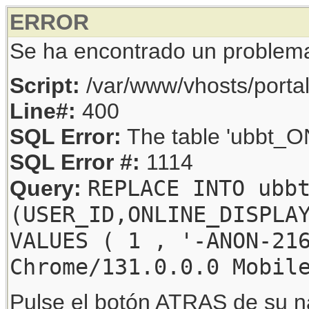
ERROR
Se ha encontrado un problem
Script:
/var/www/vhosts/porta
Line#:
400
SQL Error:
The table 'ubbt_ON
SQL Error #:
1114
REPLACE INTO ubb
Query:
(USER_ID,ONLINE_DISPLA
VALUES ( 1 , '-ANON-21
Chrome/131.0.0.0 Mobil
Pulse el botón ATRAS de su na