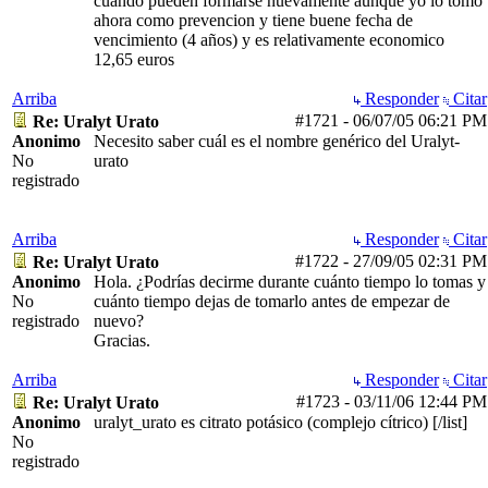
cuando pueden formarse nuevamente aunque yo lo tomo
ahora como prevencion y tiene buene fecha de
vencimiento (4 años) y es relativamente economico
12,65 euros
Arriba
Responder
Citar
#1721
-
06/07/05
06:21 PM
Re: Uralyt Urato
Anonimo
Necesito saber cuál es el nombre genérico del Uralyt-
No
urato
registrado
Arriba
Responder
Citar
#1722
-
27/09/05
02:31 PM
Re: Uralyt Urato
Anonimo
Hola. ¿Podrías decirme durante cuánto tiempo lo tomas y
No
cuánto tiempo dejas de tomarlo antes de empezar de
registrado
nuevo?
Gracias.
Arriba
Responder
Citar
#1723
-
03/11/06
12:44 PM
Re: Uralyt Urato
Anonimo
uralyt_urato es citrato potásico (complejo cítrico)
[/list]
No
registrado