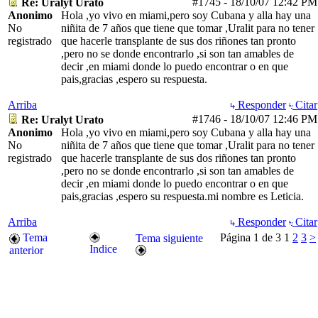
#1745
-
18/10/07
12:42 PM
Re: Uralyt Urato
Anonimo
Hola ,yo vivo en miami,pero soy Cubana y alla hay una
No
niñita de 7 años que tiene que tomar ,Uralit para no tener
registrado
que hacerle transplante de sus dos riñones tan pronto
,pero no se donde encontrarlo ,si son tan amables de
decir ,en miami donde lo puedo encontrar o en que
pais,gracias ,espero su respuesta.
Arriba
Responder
Citar
#1746
-
18/10/07
12:46 PM
Re: Uralyt Urato
Anonimo
Hola ,yo vivo en miami,pero soy Cubana y alla hay una
No
niñita de 7 años que tiene que tomar ,Uralit para no tener
registrado
que hacerle transplante de sus dos riñones tan pronto
,pero no se donde encontrarlo ,si son tan amables de
decir ,en miami donde lo puedo encontrar o en que
pais,gracias ,espero su respuesta.mi nombre es Leticia.
Arriba
Responder
Citar
Tema
Página 1 de 3
1
2
3
>
Tema siguiente
Indice
anterior