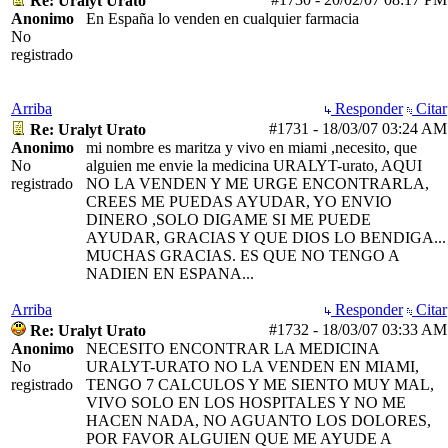
Re: Uralyt Urato
Anonimo
En España lo venden en cualquier farmacia
No
registrado
Arriba
Responder
Citar
#1731
-
18/03/07
03:24 AM
Re: Uralyt Urato
Anonimo
mi nombre es maritza y vivo en miami ,necesito, que
No
alguien me envie la medicina URALYT-urato, AQUI
registrado
NO LA VENDEN Y ME URGE ENCONTRARLA,
CREES ME PUEDAS AYUDAR, YO ENVIO
DINERO ,SOLO DIGAME SI ME PUEDE
AYUDAR, GRACIAS Y QUE DIOS LO BENDIGA...
MUCHAS GRACIAS. ES QUE NO TENGO A
NADIEN EN ESPANA...
Arriba
Responder
Citar
#1732
-
18/03/07
03:33 AM
Re: Uralyt Urato
Anonimo
NECESITO ENCONTRAR LA MEDICINA
No
URALYT-URATO NO LA VENDEN EN MIAMI,
registrado
TENGO 7 CALCULOS Y ME SIENTO MUY MAL,
VIVO SOLO EN LOS HOSPITALES Y NO ME
HACEN NADA, NO AGUANTO LOS DOLORES,
POR FAVOR ALGUIEN QUE ME AYUDE A