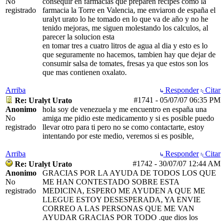
No
consequir en farmacias que preparen recipes como la
registrado
farmacia la Torre en Valencia, me enviaron de españa el
uralyt urato lo he tomado en lo que va de año y no he
tenido mejoras, me siguen molestando los calculos, al
parecer la solucion esta
en tomar tres a cuatro litros de agua al dia y esto es lo
que seguramente no hacemos, tambien hay que dejar de
consumir salsa de tomates, fresas ya que estos son los
que mas contienen oxalato.
Arriba
Responder
Citar
#1741
-
05/07/07
06:35 PM
Re: Uralyt Urato
Anonimo
hola soy de venezuela y me encuentro en españa una
No
amiga me pidio este medicamento y si es posible puedo
registrado
llevar otro para ti pero no se como contactarte, estoy
intentando por este medio, veremos si es posible,
Arriba
Responder
Citar
#1742
-
30/07/07
12:44 AM
Re: Uralyt Urato
Anonimo
GRACIAS POR LA AYUDA DE TODOS LOS QUE
No
ME HAN CONTESTADO SOBRE ESTA
registrado
MEDICINA, ESPERO ME AYUDEN A QUE ME
LLEGUE ESTOY DESESPERADA, YA ENVIE
CORREO A LAS PERSONAS QUE ME VAN
AYUDAR GRACIAS POR TODO .que dios los