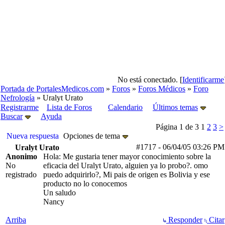
No está conectado. [
Identificarme
Portada de PortalesMedicos.com
»
Foros
»
Foros Médicos
»
Foro
Nefrología
» Uralyt Urato
Registrarme
Lista de Foros
Calendario
Últimos temas
Buscar
Ayuda
Página 1 de 3
1
2
3
>
Nueva respuesta
Opciones de tema
#1717
-
06/04/05
03:26 PM
Uralyt Urato
Anonimo
Hola: Me gustaria tener mayor conocimiento sobre la
No
eficacia del Uralyt Urato, alguien ya lo probo?. omo
registrado
puedo adquirirlo?, Mi pais de origen es Bolivia y ese
producto no lo conocemos
Un saludo
Nancy
Arriba
Responder
Citar