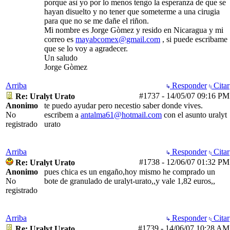
porque asì yo por lo menos tengo la esperanza de que se
hayan disuelto y no tener que someterme a una cirugia
para que no se me dañe el riñon.
Mi nombre es Jorge Gòmez y resido en Nicaragua y mi
correo es
mayabcomex@gmail.com
, si puede escribame
que se lo voy a agradecer.
Un saludo
Jorge Gòmez
Arriba
Responder
Citar
#1737
-
14/05/07
09:16 PM
Re: Uralyt Urato
Anonimo
te puedo ayudar pero necestio saber donde vives.
No
escribem a
antalma61@hotmail.com
con el asunto uralyt
registrado
urato
Arriba
Responder
Citar
#1738
-
12/06/07
01:32 PM
Re: Uralyt Urato
Anonimo
pues chica es un engaño,hoy mismo he comprado un
No
bote de granulado de uralyt-urato,,y vale 1,82 euros,,
registrado
Arriba
Responder
Citar
#1739
-
14/06/07
10:28 AM
Re: Uralyt Urato