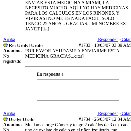
ENVIAR ESTA MEDICINA A MIAMI, LA
NECESITO MUCHO, AQUI NO HAY MEDICINAS
PARA LOS CALCULOS EN LOS RINONES, Y
VIVIR ASI NO ME ES NADA FACIL, SOLO
TENGO 25 ANOS... GRACIAS... MI NOMBRE ES
JANET
[list]
Arriba
Responder
Citar
#1733
-
18/03/07
03:39 AM
Re: Uralyt Urato
Anonimo
POR FAVOR AYUDAME A ENVIARME ESTA
No
MEDICINA GRACIAS...citar]
registrado
En respuesta a:
Arriba
Responder
Citar
#1734
-
26/03/07
12:34 AM
Uralyt Urato
Anonimo
Me llamo Jorge Gómez y tengo 2 calcúlos de 3 cm. cada
No
uno de oxalato de calcio en el riñon izquierdo, me