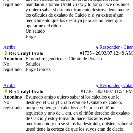
registrado
mandaron a tomar Uralit Urato y lo tomo hace dos años
y quiero saber si este medicamento destruye lentamente
los cálculos de oxalato de Cálcio o si ya existe algún
medicamento que los destruya para así no tener que
operarme del riñón.
Un saludo
Jorge
Arriba
Responder
Citar
#1735
-
26/03/07
12:48 AM
Re: Uralyt Urato
Anonimo
El nombre genérico es Citrato de Potasio.
No
Saludos
registrado
Jorge Gómez
Arriba
Responder
Citar
#1736
-
30/03/07
11:54 PM
Re: Uralyt Urato
Anonimo
Estimado amigo quiero saber si los càlculos que le
No
destruyo el Uralyt Urato eran de Oxalato de Calcio,
registrado
porque yo tengo 2 càlculos de 3 cm. en el riñon
izquierdo y uno de 1 cm. en el riñòn derecho de oxalato
de Calcio y estoy tomando hace dos años este
medicamento y no se si los ha destruido, quisiera saber si
usted tiene la certeza de que los suyos eran de clacio,