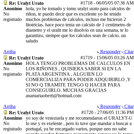
#1718
-
06/05/05
07:36 AM
Re: Uralyt Urato
Anonimo
hola, yo he tomado y tomo uralyt urato para calculos de
No
riñon, te puedo decir que es excelente yo he tenido
registrado
muchos problemas de calculos, incluso me hicieron 2
litotricias. hace poco tenia un calculo de 1 centimetro de
diametro y el uralit me lo disolvio en una semana, te lo
garantizo, siempre que los calculos sean de calcio. un
saludo
Arriba
Responder
Citar
#1719
-
15/06/05
03:26 AM
Re: Uralyt Urato
Anonimo
HOLA TENGO PROBLEMAS DE CALCULOS EN
No
LOS RIÑONES , QUISIERA SABER SI EN LA
registrado
PLATA ARGENTINA , ALGUIEN LO
COMERCIALIZA PARA PODER ADQUIRIRLO ,Y
SI NO Q TRAMITE TENGO Q HACER PARA
CONSEGUIRLO. MUCHAS GRACIAS
anamariaoberti@hotmail.com
Arriba
Responder
Citar
#1720
-
27/06/05
11:36 PM
Re: Uralyt Urato
Anonimo
yo soy de venezuela y me recomendaron el URALYT-U
No
lo use y es exelente , pero lo tuve que mandar a buscar a
registrado
portugal, ya he encargado varios, porque uno no sabe