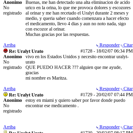
Anonimo
Buenas, me han detectado una alta eliminacion de acido
No
urico en la orina, lo que me provoca dolores y escozores
registrado
al orinar y me han recetado el Uralyt durante 2 meses y
medio, y queria saber cuando comenzara a hacer efecto
el medicamento, llevo 4 dias y aun no noto nada, sigo
con escozor al orinar.
Muchas gracias por las respuestas.
Arriba
Responder
Citar
#1728
-
18/02/07
06:34 PM
Re: Uralyt Urato
Anonimo
vivo en los Estados Unidos y necesito encontrar uralyt-
No
urato
registrado
QUE PUEDO HACER ??? alguien que me ayude,
gracias
mi nombre es Maritza.
Arriba
Responder
Citar
#1729
-
20/02/07
07:44 PM
Re: Uralyt Urato
Anonimo
estoy en miami y quiero saber por favor donde puedo
No
encontrar ese medicamento .
registrado
Arriba
Responder
Citar
#1730
-
20/02/07
08:17 PM