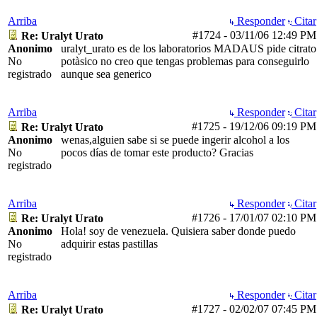
Arriba
Responder
Citar
#1724
-
03/11/06
12:49 PM
Re: Uralyt Urato
Anonimo
uralyt_urato es de los laboratorios MADAUS pide citrato
No
potàsico no creo que tengas problemas para conseguirlo
registrado
aunque sea generico
Arriba
Responder
Citar
#1725
-
19/12/06
09:19 PM
Re: Uralyt Urato
Anonimo
wenas,alguien sabe si se puede ingerir alcohol a los
No
pocos días de tomar este producto? Gracias
registrado
Arriba
Responder
Citar
#1726
-
17/01/07
02:10 PM
Re: Uralyt Urato
Anonimo
Hola! soy de venezuela. Quisiera saber donde puedo
No
adquirir estas pastillas
registrado
Arriba
Responder
Citar
#1727
-
02/02/07
07:45 PM
Re: Uralyt Urato