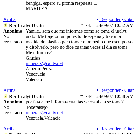
bengiga, espero su pronta respuesta....
MARITZA
Arriba
Responder
Citar
#1743
-
24/09/07
10:32 AM
Re: Uralyt Urato
Anonimo
Yamile., sera que me informas como se toma el uralyt
No
urato. Me trajeron un potesito de espana y trae una
registrado
medida de plastico para tomar el remedio que esen polvo
y disolverlo, pero no dice cuantas veces al dia se toma.
Me informas?
Gracias
minerals@cantv.net
Alberto Perez
Venezuela
Valencia
Arriba
Responder
Citar
#1744
-
24/09/07
10:38 AM
Re: Uralyt Urato
Anonimo
por favor me informas cuantas veces al dia se toma?
No
Toberalsejo
registrado
minerals@cantv.net
Venzuela.Valencia
Arriba
Responder
Citar