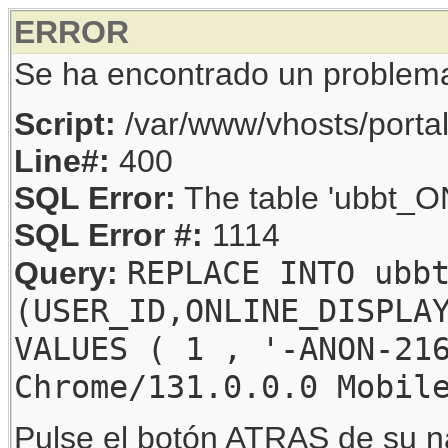
ERROR
Se ha encontrado un problem
Script:
/var/www/vhosts/porta
Line#:
400
SQL Error:
The table 'ubbt_ON
SQL Error #:
1114
REPLACE INTO ubb
Query:
(USER_ID,ONLINE_DISPLA
VALUES ( 1 , '-ANON-21
Chrome/131.0.0.0 Mobil
Pulse el botón ATRAS de su na