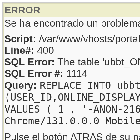
ERROR
Se ha encontrado un problem
Script:
/var/www/vhosts/porta
Line#:
400
SQL Error:
The table 'ubbt_ON
SQL Error #:
1114
REPLACE INTO ubb
Query:
(USER_ID,ONLINE_DISPLA
VALUES ( 1 , '-ANON-21
Chrome/131.0.0.0 Mobil
Pulse el botón ATRAS de su na