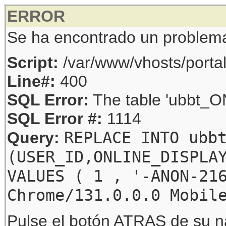
ERROR
Se ha encontrado un problem
Script:
/var/www/vhosts/porta
Line#:
400
SQL Error:
The table 'ubbt_ON
SQL Error #:
1114
REPLACE INTO ubb
Query:
(USER_ID,ONLINE_DISPLA
VALUES ( 1 , '-ANON-21
Chrome/131.0.0.0 Mobil
Pulse el botón ATRAS de su na