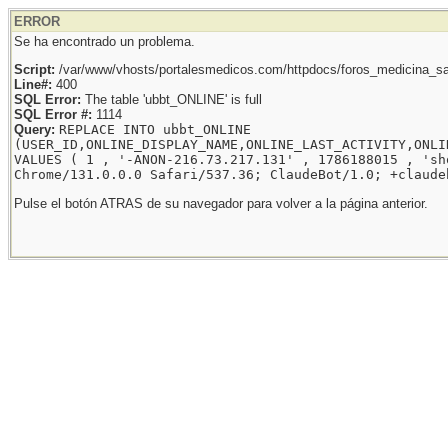
ERROR
Se ha encontrado un problema.
Script:
/var/www/vhosts/portalesmedicos.com/httpdocs/foros_medicina_sal
Line#:
400
SQL Error:
The table 'ubbt_ONLINE' is full
SQL Error #:
1114
Query:
REPLACE INTO ubbt_ONLINE
(USER_ID,ONLINE_DISPLAY_NAME,ONLINE_LAST_ACTIVITY,ONLI
VALUES ( 1 , '-ANON-216.73.217.131' , 1786188015 , 'sh
Chrome/131.0.0.0 Safari/537.36; ClaudeBot/1.0; +claude
Pulse el botón ATRAS de su navegador para volver a la página anterior.