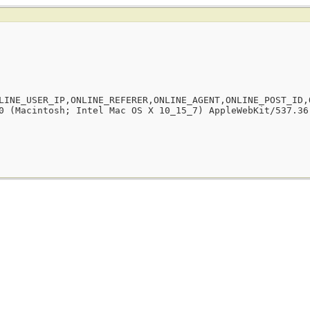
LINE_USER_IP,ONLINE_REFERER,ONLINE_AGENT,ONLINE_POST_ID,
0 (Macintosh; Intel Mac OS X 10_15_7) AppleWebKit/537.36