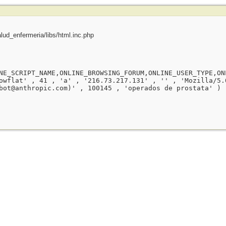
ud_enfermeria/libs/html.inc.php
NE_SCRIPT_NAME,ONLINE_BROWSING_FORUM,ONLINE_USER_TYPE,ON
owflat' , 41 , 'a' , '216.73.217.131' , '' , 'Mozilla/5.
bot@anthropic.com)' , 100145 , 'operados de prostata' )