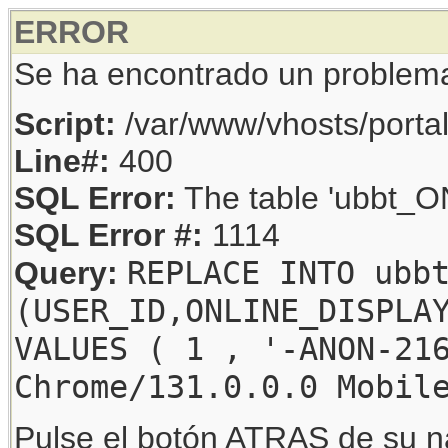
ERROR
Se ha encontrado un problem
Script:
/var/www/vhosts/porta
Line#:
400
SQL Error:
The table 'ubbt_ON
SQL Error #:
1114
REPLACE INTO ubb
Query:
(USER_ID,ONLINE_DISPLA
VALUES ( 1 , '-ANON-21
Chrome/131.0.0.0 Mobil
Pulse el botón ATRAS de su na