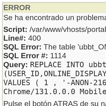
ERROR
Se ha encontrado un problem
Script:
/var/www/vhosts/porta
Line#:
400
SQL Error:
The table 'ubbt_ON
SQL Error #:
1114
REPLACE INTO ubb
Query:
(USER_ID,ONLINE_DISPLA
VALUES ( 1 , '-ANON-21
Chrome/131.0.0.0 Mobil
Pulse el botón ATRAS de su na