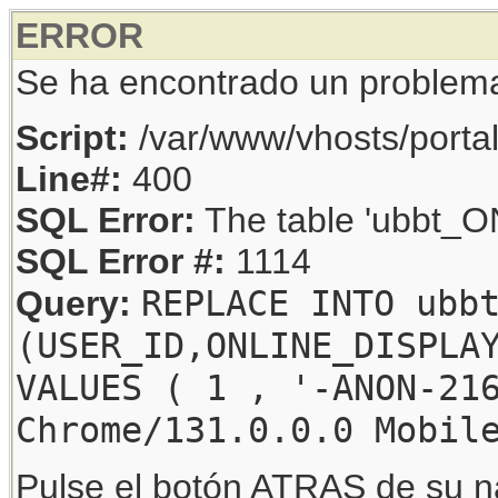
ERROR
Se ha encontrado un problem
Script:
/var/www/vhosts/porta
Line#:
400
SQL Error:
The table 'ubbt_ON
SQL Error #:
1114
REPLACE INTO ubb
Query:
(USER_ID,ONLINE_DISPLA
VALUES ( 1 , '-ANON-21
Chrome/131.0.0.0 Mobil
Pulse el botón ATRAS de su na