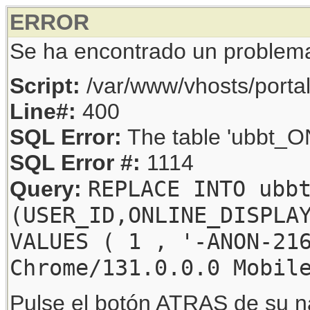
ERROR
Se ha encontrado un problem
Script:
/var/www/vhosts/porta
Line#:
400
SQL Error:
The table 'ubbt_ON
SQL Error #:
1114
REPLACE INTO ubb
Query:
(USER_ID,ONLINE_DISPLA
VALUES ( 1 , '-ANON-21
Chrome/131.0.0.0 Mobil
Pulse el botón ATRAS de su na