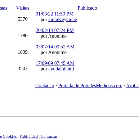
stas
Visitas
Publicado
01/08/22
11:59 PM
5370
por
GemKeyGene
26/02/14
07:24 PM
1780
por Anonimo
03/07/14
09:52 AM
1809
por Anonimo
17/09/09
07:45 AM
3507
por
ayudainfantil
Contactar
·
Portada de PortalesMedicos.com
·
Arriba
de Cookies
|
Publicidad
|
Contactar