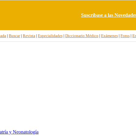
Suscríbase a las Novedade
tada
|
Buscar
|
Revista
|
Especialidades
|
Diccionario Médico
|
Exámenes
|
Foros
|
E
atría y Neonatología