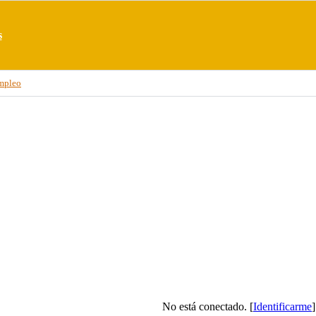
s
mpleo
No está conectado. [
Identificarme
]