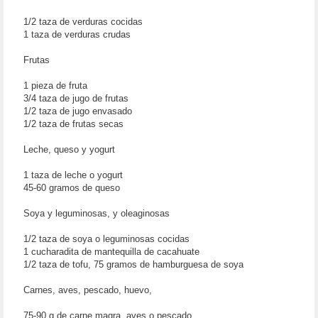
1/2 taza de verduras cocidas
1 taza de verduras crudas
Frutas
1 pieza de fruta
3/4 taza de jugo de frutas
1/2 taza de jugo envasado
1/2 taza de frutas secas
Leche, queso y yogurt
1 taza de leche o yogurt
45-60 gramos de queso
Soya y leguminosas, y oleaginosas
1/2 taza de soya o leguminosas cocidas
1 cucharadita de mantequilla de cacahuate
1/2 taza de tofu, 75 gramos de hamburguesa de soya
Carnes, aves, pescado, huevo,
75-90 g de carne magra, aves o pescado