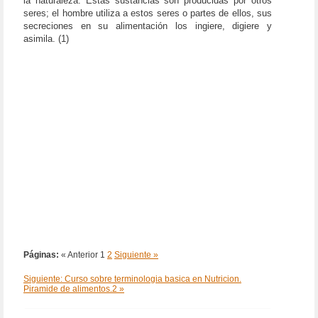
la naturaleza. Estas sustancias son producidas por otros
seres; el hombre utiliza a estos seres o partes de ellos, sus
secreciones en su alimentación los ingiere, digiere y
asimila. (1)
Páginas:
« Anterior
1
2
Siguiente »
Siguiente: Curso sobre terminologia basica en Nutricion.
Piramide de alimentos.2 »