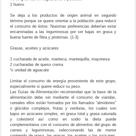
1 huevo
Se deja a los productos de origen animal en segundo
término porque se quiere orientar a la población para reducir
el consumo de éstos. Nuestras preferencias deberían estar
encaminadas a las leguminosas por ser bajas en grasa y
buena fuente de fibra y proteínas. (1-3)
Grasas, aceites y azúcares
1 cucharada de aceite, manteca, mantequilla, mayonesa
2 cucharadas de queso crema
½ unidad de aguacate
Limitar el consumo de energía proveniente de este grupo,
especialmente si quiere reducir su peso.
Las Guías de Alimentación recomiendan que la base de la
alimentación debe ser mediante el consumo de viandas,
cereales ellos están formados por los llamados “almidones”
o glúcidos complejos, frutas y verduras, los cuales son
bajos en azúcares simples, en grasa total y grasa saturada
y colesterol así como en sodio la dieta puede
complementarse con el consumo de alimentos del grupo de
carnes y leguminosas, seleccionando las de menor
contenido de grasa. las grasas, los aceites y los azúcares,