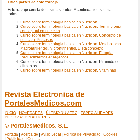
Otras partes de este trabajo
Este trabajo consta de distintas partes. A continuación se listan
todas:
Curso sobre terminologia basica en Nutricion
Curso sobre terminologia basica en Nutricion. Terminologia
conceptual en nutricion
Curso sobre terminologia basica en Nutricion. Concepto de
nutricion. Procesos
Curso sobre terminologia basica en Nutricion. Metabolismo.
Macronutrientes. Micronutrientes. Dieta concepto
Curso sobre terminologia basica en Nutricion. Energia.
Requerimientos energeticos
Curso sobre terminologia basica en Nutricion. Piramide de
alimentos
Curso sobre terminologia basica en Nutricion. Vitaminas
Revista Electronica de
PortalesMedicos.com
INICIO
-
NOVEDADES
-
ÚLTIMO NÚMERO
-
ESPECIALIDADES
-
INFORMACIÓN AUTORES
© PortalesMedicos, S.L.
Portada
|
Acerca de
|
Aviso Legal
|
Política de Privacidad
|
Cookies
|
Publicidad
|
Contactar