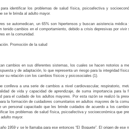
 para identificar los problemas de salud física, psicoafectiva y socioeco
e se le brinda al adulto mayor.
res se automedican, un 65% son hipertensos y buscan asistencia médica y
enido cambios en el comportamiento, debido a crisis depresivas por vivir so
res en la comunidad.
ación. Promoción de la salud
entan cambios en sus diferentes sistemas, los cuales se hacen notorios a m
puesta y de adaptación, lo que representa un riesgo para la integridad físic
r su relación con los cambios físicos y psicosociales (1).
 conlleva a una serie de cambios a nivel cardiovascular, respiratorio, meta
alidad de vida y capacidad de aprendizaje, de suma importancia para la f
d para el cuidado de los adultos mayores. Por esta razón se realizó la prese
 para la formación de cuidadores comunitarios en adultos mayores de la comu
 un personal capacitado que les brinde cuidados de acuerdo a los cambio
tificar los problemas de salud física, psicoafectiva y socioeconómica que pre
 adulto mayor.
año 1959 y se le llamaba para ese entonces “El Boquete”. El origen de ese n