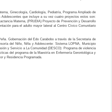
terna, Ginecología, Cardiología, Pediatría, Programa Ampliado de
s Adolescentes que incluye a su vez cuatro proyectos estos son:
Lactancia Materna, (PRUDIA) Proyecto de Prevención y Desarrollo
tación para el adulto mayor lateral al Centro Cívico Comunitario
 Peña. Gobernación del Edo Carabobo a través de la Secretaria de
ensoría del Niño, Niña y Adolescente: Sistema LOPNA, Municipio
nsión y Servicio a La Comunidad (DESCO): Programa de violencia
ácticas del programa de la Maestría en Enfermería Gerontológica y
ayor y Residencia Programada.