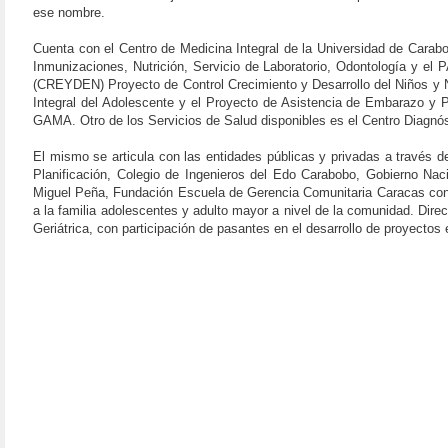
ese nombre.
Cuenta con el Centro de Medicina Integral de la Universidad de Carab
Inmunizaciones, Nutrición, Servicio de Laboratorio, Odontología y e
(CREYDEN) Proyecto de Control Crecimiento y Desarrollo del Niños y 
Integral del Adolescente y el Proyecto de Asistencia de Embarazo y P
GAMA. Otro de los Servicios de Salud disponibles es el Centro Diagnóst
El mismo se articula con las entidades públicas y privadas a través 
Planificación, Colegio de Ingenieros del Edo Carabobo, Gobierno Na
Miguel Peña, Fundación Escuela de Gerencia Comunitaria Caracas con
a la familia adolescentes y adulto mayor a nivel de la comunidad. Dire
Geriátrica, con participación de pasantes en el desarrollo de proyecto