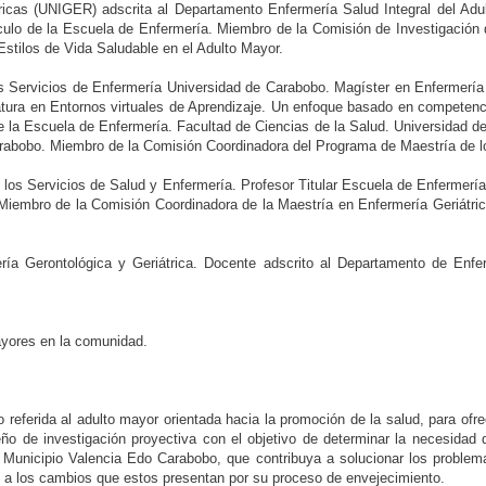
tricas (UNIGER) adscrita al Departamento Enfermería Salud Integral del Adu
culo de la Escuela de Enfermería. Miembro de la Comisión de Investigación d
Estilos de Vida Saludable en el Adulto Mayor.
s Servicios de Enfermería Universidad de Carabobo. Magíster en Enfermería
atura en Entornos virtuales de Aprendizaje. Un enfoque basado en competen
 la Escuela de Enfermería. Facultad de Ciencias de la Salud. Universidad d
rabobo. Miembro de la Comisión Coordinadora del Programa de Maestría de l
 los Servicios de Salud y Enfermería. Profesor Titular Escuela de Enfermerí
iembro de la Comisión Coordinadora de la Maestría en Enfermería Geriátrica
ía Gerontológica y Geriátrica. Docente adscrito al Departamento de Enfer
ayores en la comunidad.
o referida al adulto mayor orientada hacia la promoción de la salud, para ofr
iseño de investigación proyectiva con el objetivo de determinar la necesida
 Municipio Valencia Edo Carabobo, que contribuya a solucionar los proble
o a los cambios que estos presentan por su proceso de envejecimiento.