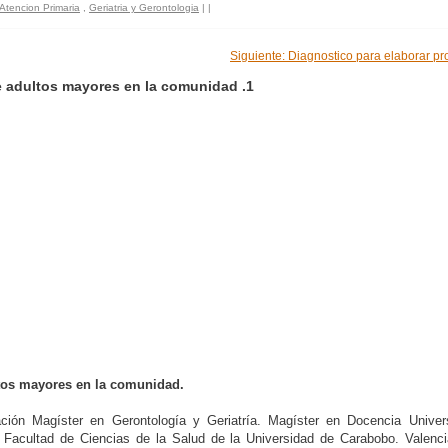
 Atencion Primaria
,
Geriatria y Gerontologia
|
|
Siguiente: Diagnostico para elaborar p
e adultos mayores en la comunidad .1
ltos mayores en la comunidad.
ión Magíster en Gerontología y Geriatría. Magíster en Docencia Universi
 Facultad de Ciencias de la Salud de la Universidad de Carabobo. Valenci