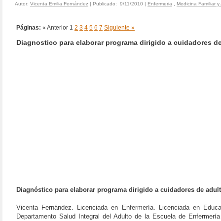
Autor:
Vicenta Emilia Fernández
| Publicado: 9/11/2010 |
Enfermeria
,
Medicina Familiar y
Páginas:
« Anterior
1
2
3
4
5
6
7
Siguiente »
Diagnostico para elaborar programa dirigido a cuidadores d
Diagnóstico para elaborar programa dirigido a cuidadores de adu
Vicenta Fernández. Licenciada en Enfermería. Licenciada en Educac
Departamento Salud Integral del Adulto de la Escuela de Enfermería