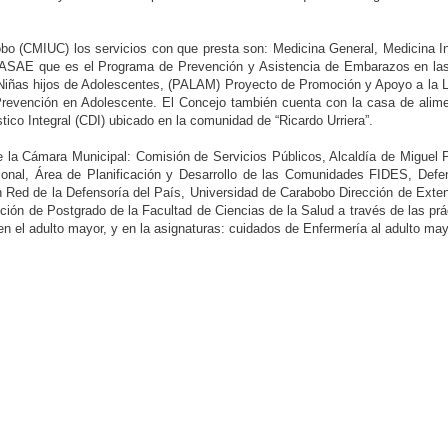
obo (CMIUC) los servicios con que presta son: Medicina General, Medicina In
l PASAE que es el Programa de Prevención y Asistencia de Embarazos en la
Niñas hijos de Adolescentes, (PALAM) Proyecto de Promoción y Apoyo a la 
revención en Adolescente. El Concejo también cuenta con la casa de alimen
ico Integral (CDI) ubicado en la comunidad de “Ricardo Urriera”.
de la Cámara Municipal: Comisión de Servicios Públicos, Alcaldía de Miguel
cional, Área de Planificación y Desarrollo de las Comunidades FIDES, Def
 Red de la Defensoría del País, Universidad de Carabobo Dirección de Exte
cción de Postgrado de la Facultad de Ciencias de la Salud a través de las pr
s en el adulto mayor, y en la asignaturas: cuidados de Enfermería al adulto m