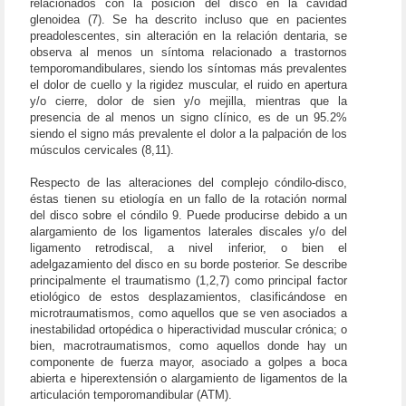
relacionados con la posición del disco en la cavidad
glenoidea (7). Se ha descrito incluso que en pacientes
preadolescentes, sin alteración en la relación dentaria, se
observa al menos un síntoma relacionado a trastornos
temporomandibulares, siendo los síntomas más prevalentes
el dolor de cuello y la rigidez muscular, el ruido en apertura
y/o cierre, dolor de sien y/o mejilla, mientras que la
presencia de al menos un signo clínico, es de un 95.2%
siendo el signo más prevalente el dolor a la palpación de los
músculos cervicales (8,11).
Respecto de las alteraciones del complejo cóndilo-disco,
éstas tienen su etiología en un fallo de la rotación normal
del disco sobre el cóndilo 9. Puede producirse debido a un
alargamiento de los ligamentos laterales discales y/o del
ligamento retrodiscal, a nivel inferior, o bien el
adelgazamiento del disco en su borde posterior. Se describe
principalmente el traumatismo (1,2,7) como principal factor
etiológico de estos desplazamientos, clasificándose en
microtraumatismos, como aquellos que se ven asociados a
inestabilidad ortopédica o hiperactividad muscular crónica; o
bien, macrotraumatismos, como aquellos donde hay un
componente de fuerza mayor, asociado a golpes a boca
abierta e hiperextensión o alargamiento de ligamentos de la
articulación temporomandibular (ATM).