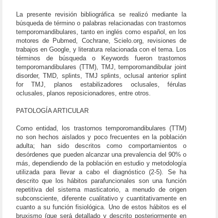
La presente revisión bibliográfica se realizó mediante la
búsqueda de término o palabras relacionadas con trastornos
temporomandibulares, tanto en inglés como español, en los
motores de Pubmed, Cochrane, Scielo.org, revisiones de
trabajos en Google, y literatura relacionada con el tema. Los
términos de búsqueda o Keywords fueron trastornos
temporomandibulares (TTM), TMJ, temporomandibular joint
disorder, TMD, splints, TMJ splints, oclusal anterior splint
for TMJ, planos estabilizadores oclusales, férulas
oclusales, planos reposicionadores, entre otros.
PATOLOGÍA ARTICULAR
Como entidad, los trastornos temporomandibulares (TTM)
no son hechos aislados y poco frecuentes en la población
adulta; han sido descritos como comportamientos o
desórdenes que pueden alcanzar una prevalencia del 90% o
más, dependiendo de la población en estudio y metodología
utilizada para llevar a cabo el diagnóstico (2-5). Se ha
descrito que los hábitos parafuncionales son una función
repetitiva del sistema masticatorio, a menudo de origen
subconsciente, diferente cualitativo y cuantitativamente en
cuanto a su función fisiológica. Uno de estos hábitos es el
bruxismo (que será detallado y descrito posteriormente en