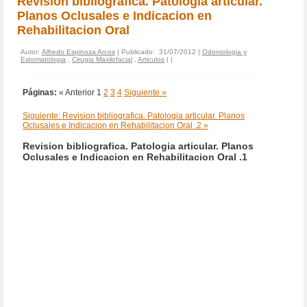
Revision bibliografica. Patologia articular.
Planos Oclusales e Indicacion en
Rehabilitacion Oral
Autor:
Alfredo Espinoza Arcos
| Publicado: 31/07/2012 |
Odontologia y
Estomatologia
,
Cirugia Maxilofacial
,
Articulos
|
|
Páginas:
« Anterior
1
2
3
4
Siguiente »
Siguiente: Revision bibliografica. Patologia articular. Planos
Oclusales e Indicacion en Rehabilitacion Oral .2 »
Revision bibliografica. Patologia articular. Planos
Oclusales e Indicacion en Rehabilitacion Oral .1