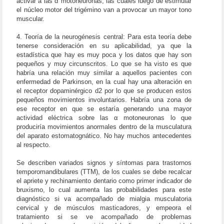
activar a las α motoneuronas, las cuales luego de estimular
el núcleo motor del trigémino van a provocar un mayor tono
muscular.
4. Teoría de la neurogénesis central: Para esta teoría debe
tenerse consideración en su aplicabilidad, ya que la
estadística que hay es muy poca y los datos que hay son
pequeños y muy circunscritos. Lo que se ha visto es que
habría una relación muy similar a aquellos pacientes con
enfermedad de Parkinson, en la cual hay una alteración en
el receptor dopaminérgico d2 por lo que se producen estos
pequeños movimientos involuntarios. Habría una zona de
ese receptor en que se estaría generando una mayor
actividad eléctrica sobre las α motoneuronas lo que
produciría movimientos anormales dentro de la musculatura
del aparato estomatognático. No hay muchos antecedentes
al respecto.
Se describen variados signos y síntomas para trastornos
temporomandibulares (TTM), de los cuales se debe recalcar
el apriete y rechinamiento dentario como primer indicador de
bruxismo, lo cual aumenta las probabilidades para este
diagnóstico si va acompañado de mialgia musculatoria
cervical y de músculos masticadores, y empeora el
tratamiento si se ve acompañado de problemas