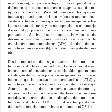
esta revisión), y que constituye un hábito perjudicial y
dañino en que el paciente rechina o aprieta sus dientes
(grinding / clenching) (5-6). Al considerar las grandes
fuerzas que pueden desarrollar los músculos masticatorios,
se debe entender el daño que estas pueden ejercer sobre
las estructuras dentarias y las correspondientes al complejo
disco-cóndilo, pudiendo incluso terminar en un daño
permanente. Se ha descrito que el individuo puede
desarrollar síntomas como disfunción dolorosa de la
articulación temporomandibular (ATM), deterioro de las
estructuras periodontales (6), o excesivo desgaste dentario
(6)
Desde mediados del siglo pasado, los trastornos
temporomandibulares han sido ampliamente estudiados,
básicamente influenciado por la problemática general que
constituyen dentro de la población en general, así como el
hecho de que la articulación temporomandibular (ATM) y
estructuras relacionadas son campo del odontólogo.
Sumado a esto, se debe considerar el factor de stress y
algunas patologías neurológicas de base que se cree
constituyen parte de la etiología de trastornos
temporomandibulares (TTM), lo cual no ha podido ser
demostrado fehacientemente hasta el momento (6,7,8,11).