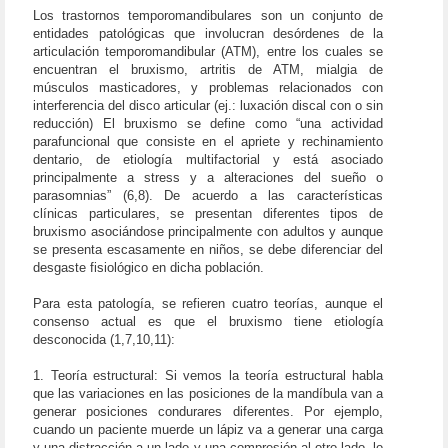
Los trastornos temporomandibulares son un conjunto de
entidades patológicas que involucran desórdenes de la
articulación temporomandibular (ATM), entre los cuales se
encuentran el bruxismo, artritis de ATM, mialgia de
músculos masticadores, y problemas relacionados con
interferencia del disco articular (ej.: luxación discal con o sin
reducción) El bruxismo se define como “una actividad
parafuncional que consiste en el apriete y rechinamiento
dentario, de etiología multifactorial y está asociado
principalmente a stress y a alteraciones del sueño o
parasomnias” (6,8). De acuerdo a las características
clínicas particulares, se presentan diferentes tipos de
bruxismo asociándose principalmente con adultos y aunque
se presenta escasamente en niños, se debe diferenciar del
desgaste fisiológico en dicha población.
Para esta patología, se refieren cuatro teorías, aunque el
consenso actual es que el bruxismo tiene etiología
desconocida (1,7,10,11):
1. Teoría estructural: Si vemos la teoría estructural habla
que las variaciones en las posiciones de la mandíbula van a
generar posiciones condurares diferentes. Por ejemplo,
cuando un paciente muerde un lápiz va a generar una carga
y una distracción a un lado y una compresión al otro lado, lo