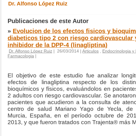
Dr. Alfonso López Ruiz
Publicaciones de este Autor
»
Evolucion de los efectos fisicos y bioqui
diabeticos tipo 2 con riesgo cardiovascular
inhibidor de la DPP-4 (linagliptina)
Dr. Alfonso López Ruiz
| 26/03/2014 |
Articulos
,
Endocrinologia y 
Farmacologia
|
El objetivo de este estudio fue analizar longi
efectos de linagliptina respecto de los disti
bioquímicos y físicos, evaluándolos en pacientes
2 adultos con riesgo cardiovascular. Se anotaron
pacientes que acudieron a la consulta de atenc
centro de salud Mariano Yago de Yecla, de 
Murcia, España, en el período octubre de 20
2013, y que fueron tratados con Trajenta® más M