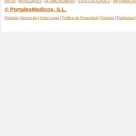
INICIO
-
NOVEDADES
-
ÚLTIMO NÚMERO
-
ESPECIALIDADES
-
INFORMACI
© PortalesMedicos, S.L.
Portada
|
Acerca de
|
Aviso Legal
|
Política de Privacidad
|
Cookies
|
Publicidad