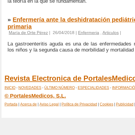
la teoría en la que se fundamentan.
»
Enfermería ante la deshidratación pediátri
primaria
María de Orte Pérez
| 26/04/2018 |
Enfermeria
,
Articulos
|
La gastroenteritis aguda es una de las enfermedades
los niños y la segunda causa de morbilidad y mortalidad
Revista Electronica de PortalesMedi
INICIO
-
NOVEDADES
-
ÚLTIMO NÚMERO
-
ESPECIALIDADES
-
INFORMACI
© PortalesMedicos, S.L.
Portada
|
Acerca de
|
Aviso Legal
|
Política de Privacidad
|
Cookies
|
Publicidad