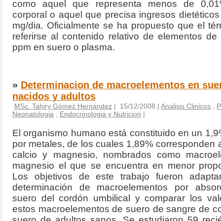
como aquel que representa menos de 0,0
corporal o aquel que precisa ingresos dietéticos
mg/dia. Oficialmente se ha propuesto que el té
referirse al contenido relativo de elementos 
ppm en suero o plasma.
»
Determinacion de macroelementos en suer
nacidos y adultos
MSc. Tahiry Gómez Hernández
| 15/12/2008 |
Analisis Clinicos
,
P
Neonatologia
,
Endocrinologia y Nutricion
|
El organismo humano está constituido en un 1,
por metales, de los cuales 1,89% corresponden al
calcio y magnesio, nombrados como macroel
magnesio el que se encuentra en menor propo
Los objetivos de este trabajo fueron adapta
determinación de macroelementos por absor
suero del cordón umbilical y comparar los va
estos macroelementos de suero de sangre de co
suero de adultos sanos. Se estudiaron 59 reci