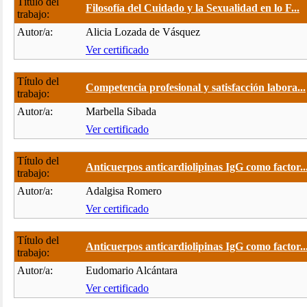
Título del
Filosofía del Cuidado y la Sexualidad en lo F...
trabajo:
Autor/a:
Alicia Lozada de Vásquez
Ver certificado
Título del
Competencia profesional y satisfacción labora...
trabajo:
Autor/a:
Marbella Sibada
Ver certificado
Título del
Anticuerpos anticardiolipinas IgG como factor..
trabajo:
Autor/a:
Adalgisa Romero
Ver certificado
Título del
Anticuerpos anticardiolipinas IgG como factor..
trabajo:
Autor/a:
Eudomario Alcántara
Ver certificado