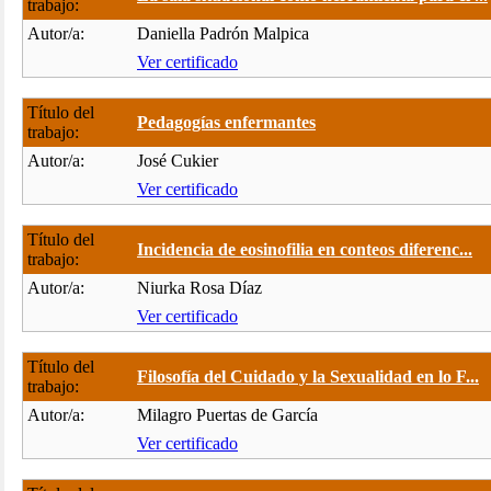
trabajo:
Autor/a:
Daniella Padrón Malpica
Ver certificado
Título del
Pedagogías enfermantes
trabajo:
Autor/a:
José Cukier
Ver certificado
Título del
Incidencia de eosinofilia en conteos diferenc...
trabajo:
Autor/a:
Niurka Rosa Díaz
Ver certificado
Título del
Filosofía del Cuidado y la Sexualidad en lo F...
trabajo:
Autor/a:
Milagro Puertas de García
Ver certificado