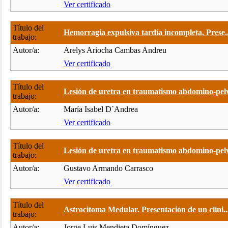
Ver certificado
Título del
Hemorragia expulsiva tardía incompleta. Prese..
trabajo:
Autor/a:
Arelys Ariocha Cambas Andreu
Ver certificado
Título del
Lesión de uretra en traumatismo abdomino-pelv
trabajo:
Autor/a:
María Isabel D´Andrea
Ver certificado
Título del
Lesión de uretra en traumatismo abdomino-pelv
trabajo:
Autor/a:
Gustavo Armando Carrasco
Ver certificado
Título del
Astrocitoma Medular. Presentación de un clíni..
trabajo:
Autor/a:
Jorge Luis Mendieta Domínguez