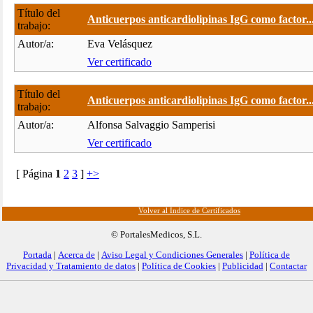
Título del
Anticuerpos anticardiolipinas IgG como factor..
trabajo:
Autor/a:
Eva Velásquez
Ver certificado
Título del
Anticuerpos anticardiolipinas IgG como factor..
trabajo:
Autor/a:
Alfonsa Salvaggio Samperisi
Ver certificado
[ Página
1
2
3
]
+>
Volver al Índice de Certificados
© PortalesMedicos, S.L.
Portada
|
Acerca de
|
Aviso Legal y Condiciones Generales
|
Política de
Privacidad y Tratamiento de datos
|
Política de Cookies
|
Publicidad
|
Contactar