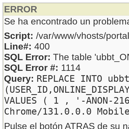
ERROR
Se ha encontrado un problem
Script:
/var/www/vhosts/porta
Line#:
400
SQL Error:
The table 'ubbt_ON
SQL Error #:
1114
REPLACE INTO ubb
Query:
(USER_ID,ONLINE_DISPLA
VALUES ( 1 , '-ANON-21
Chrome/131.0.0.0 Mobil
Pulse el botón ATRAS de su na