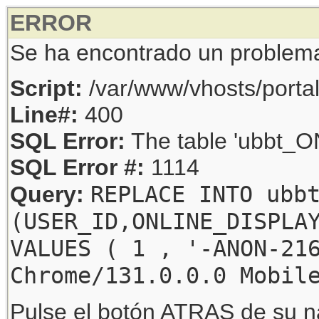
ERROR
Se ha encontrado un problem
Script:
/var/www/vhosts/porta
Line#:
400
SQL Error:
The table 'ubbt_ON
SQL Error #:
1114
REPLACE INTO ubb
Query:
(USER_ID,ONLINE_DISPLA
VALUES ( 1 , '-ANON-21
Chrome/131.0.0.0 Mobil
Pulse el botón ATRAS de su na