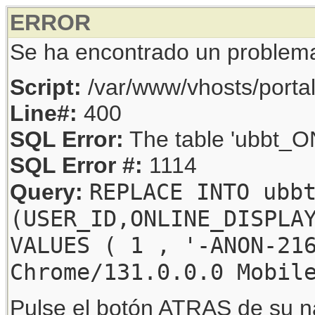
ERROR
Se ha encontrado un problem
Script:
/var/www/vhosts/porta
Line#:
400
SQL Error:
The table 'ubbt_ON
SQL Error #:
1114
REPLACE INTO ubb
Query:
(USER_ID,ONLINE_DISPLA
VALUES ( 1 , '-ANON-21
Chrome/131.0.0.0 Mobil
Pulse el botón ATRAS de su na