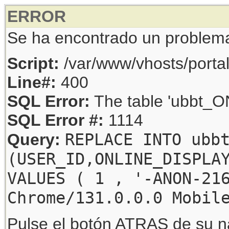
ERROR
Se ha encontrado un problem
Script:
/var/www/vhosts/porta
Line#:
400
SQL Error:
The table 'ubbt_ON
SQL Error #:
1114
REPLACE INTO ubb
Query:
(USER_ID,ONLINE_DISPLA
VALUES ( 1 , '-ANON-21
Chrome/131.0.0.0 Mobil
Pulse el botón ATRAS de su na