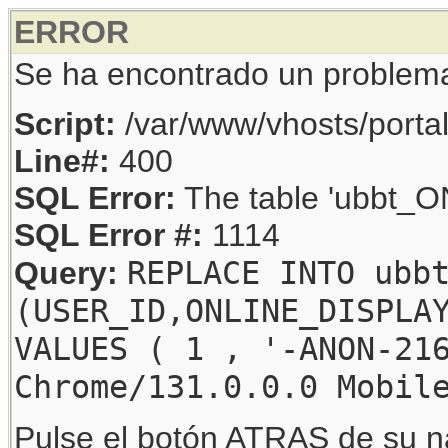
ERROR
Se ha encontrado un problem
Script:
/var/www/vhosts/porta
Line#:
400
SQL Error:
The table 'ubbt_ON
SQL Error #:
1114
REPLACE INTO ubb
Query:
(USER_ID,ONLINE_DISPLA
VALUES ( 1 , '-ANON-21
Chrome/131.0.0.0 Mobil
Pulse el botón ATRAS de su na