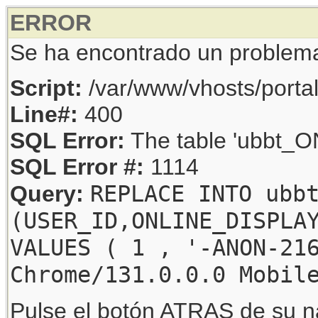
ERROR
Se ha encontrado un problem
Script:
/var/www/vhosts/porta
Line#:
400
SQL Error:
The table 'ubbt_ON
SQL Error #:
1114
REPLACE INTO ubb
Query:
(USER_ID,ONLINE_DISPLA
VALUES ( 1 , '-ANON-21
Chrome/131.0.0.0 Mobil
Pulse el botón ATRAS de su na