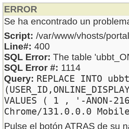
ERROR
Se ha encontrado un problem
Script:
/var/www/vhosts/porta
Line#:
400
SQL Error:
The table 'ubbt_ON
SQL Error #:
1114
REPLACE INTO ubb
Query:
(USER_ID,ONLINE_DISPLA
VALUES ( 1 , '-ANON-21
Chrome/131.0.0.0 Mobil
Pulse el botón ATRAS de su na