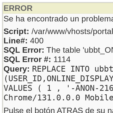
ERROR
Se ha encontrado un problem
Script:
/var/www/vhosts/porta
Line#:
400
SQL Error:
The table 'ubbt_ON
SQL Error #:
1114
REPLACE INTO ubb
Query:
(USER_ID,ONLINE_DISPLA
VALUES ( 1 , '-ANON-21
Chrome/131.0.0.0 Mobil
Pulse el botón ATRAS de su na