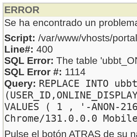
ERROR
Se ha encontrado un problem
Script:
/var/www/vhosts/porta
Line#:
400
SQL Error:
The table 'ubbt_ON
SQL Error #:
1114
REPLACE INTO ubb
Query:
(USER_ID,ONLINE_DISPLA
VALUES ( 1 , '-ANON-21
Chrome/131.0.0.0 Mobil
Pulse el botón ATRAS de su na