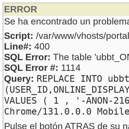
ERROR
Se ha encontrado un problem
Script:
/var/www/vhosts/porta
Line#:
400
SQL Error:
The table 'ubbt_ON
SQL Error #:
1114
REPLACE INTO ubb
Query:
(USER_ID,ONLINE_DISPLA
VALUES ( 1 , '-ANON-21
Chrome/131.0.0.0 Mobil
Pulse el botón ATRAS de su na