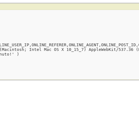
LINE_USER_IP,ONLINE_REFERER,ONLINE_AGENT,ONLINE_POST_ID,
(Macintosh; Intel Mac OS X 10_15_7) AppleWebKit/537.36 (
nuto!' )