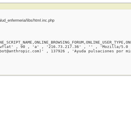
ud_enfermeria/libs/html.inc.php
NE_SCRIPT_NAME,ONLINE_BROWSING_FORUM,ONLINE_USER_TYPE,ON
wflat' , 90 , 'a' , '216.73.217.36' , '' , 'Mozilla/5.0 
bot@anthropic.com)' , 137926 , 'Ayuda pulsaciones por mi