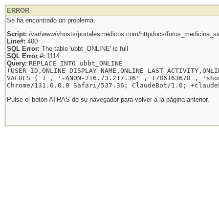
ERROR
Se ha encontrado un problema.
Script:
/var/www/vhosts/portalesmedicos.com/httpdocs/foros_medicina_sal
Line#:
400
SQL Error:
The table 'ubbt_ONLINE' is full
SQL Error #:
1114
Query:
REPLACE INTO ubbt_ONLINE
(USER_ID,ONLINE_DISPLAY_NAME,ONLINE_LAST_ACTIVITY,ONLI
VALUES ( 1 , '-ANON-216.73.217.36' , 1786163678 , 'sho
Chrome/131.0.0.0 Safari/537.36; ClaudeBot/1.0; +claude
Pulse el botón ATRAS de su navegador para volver a la página anterior.