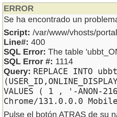
ERROR
Se ha encontrado un problem
Script:
/var/www/vhosts/porta
Line#:
400
SQL Error:
The table 'ubbt_ON
SQL Error #:
1114
REPLACE INTO ubb
Query:
(USER_ID,ONLINE_DISPLA
VALUES ( 1 , '-ANON-21
Chrome/131.0.0.0 Mobil
Pulse el botón ATRAS de su na