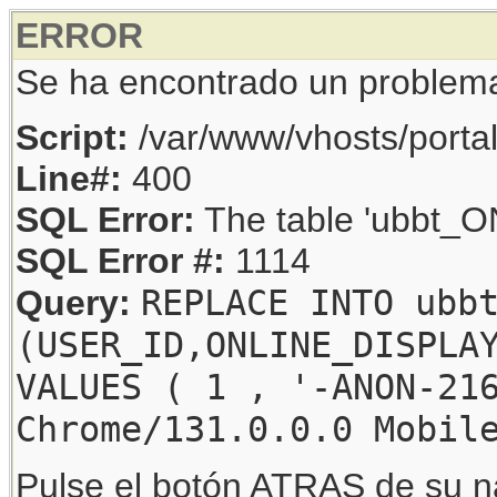
ERROR
Se ha encontrado un problem
Script:
/var/www/vhosts/porta
Line#:
400
SQL Error:
The table 'ubbt_ON
SQL Error #:
1114
REPLACE INTO ubb
Query:
(USER_ID,ONLINE_DISPLA
VALUES ( 1 , '-ANON-21
Chrome/131.0.0.0 Mobil
Pulse el botón ATRAS de su na