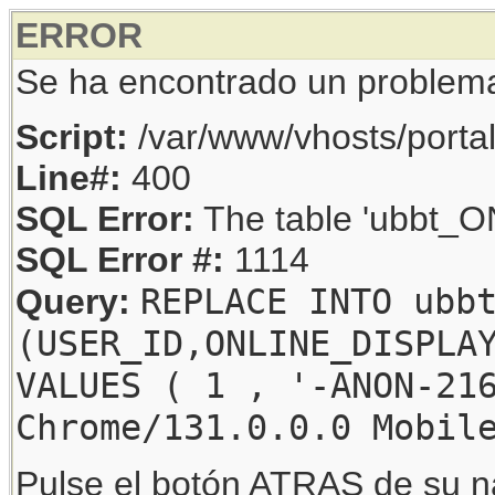
ERROR
Se ha encontrado un problem
Script:
/var/www/vhosts/porta
Line#:
400
SQL Error:
The table 'ubbt_ON
SQL Error #:
1114
REPLACE INTO ubb
Query:
(USER_ID,ONLINE_DISPLA
VALUES ( 1 , '-ANON-21
Chrome/131.0.0.0 Mobil
Pulse el botón ATRAS de su na