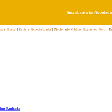
Suscríbase a las Novedade
tada
|
Buscar
|
Revista
|
Especialidades
|
Diccionario Médico
|
Exámenes
|
Foros
|
E
ión Sanitaria