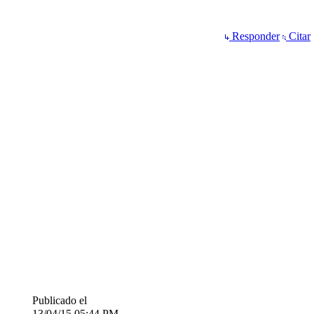
Responder
Citar
Publicado el
13/04/15
05:44 PM