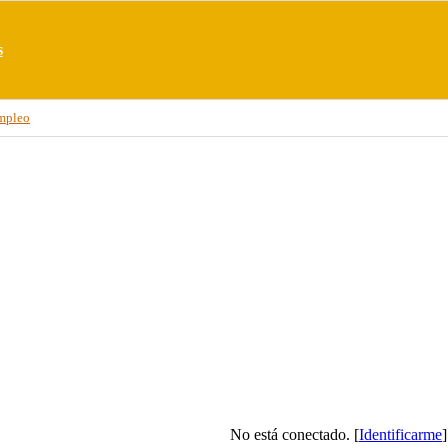
s
mpleo
No está conectado. [
Identificarme
]