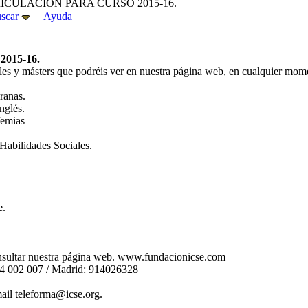
ICULACIÓN PARA CURSO 2015-16.
scar
Ayuda
015-16.
les y másters que podréis ver en nuestra página web, en cualquier mom
ranas.
nglés.
femias
 Habilidades Sociales.
e.
nsultar nuestra página web. www.fundacionicse.com
954 002 007 / Madrid: 914026328
mail teleforma@icse.org.