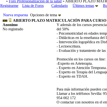
»
Foro Profesionalización de la salud
» ABIERTO PLAZO MATR
Registrarme
Lista de Foros
Calendario
Últimos temas
Bu
Nueva respuesta
Opciones de tema
ABIERTO PLAZO MATRICULACIÓN PARA CURSO 2
Anonimo
Y además de los cursos presencia
No registrado
del 50%
- Psicomotricidad en edades temp
- Didácticas en la enseñanza del I
- Intervención logopédica en Dis
- Lectoescritura.
- Evaluación y tratamiento de las
Promoción en los cursos on line:
-Experto en Arteterapia.
- Experto en Atención Temprana.
- Experto en Terapia del Lenguaj
- Experto en TDAH.
Para más información pueden co
Llamar a los teléfonos Sevilla: 
954 002 172
O contactar con nosotros en el e