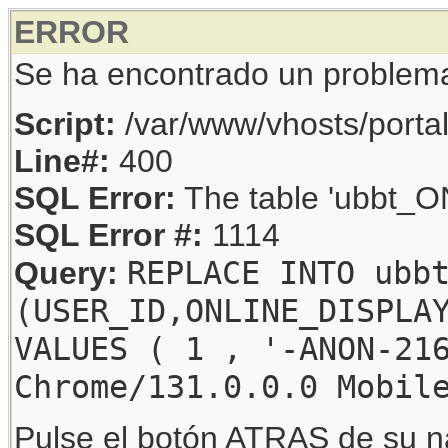
ERROR
Se ha encontrado un problem
Script:
/var/www/vhosts/porta
Line#:
400
SQL Error:
The table 'ubbt_ON
SQL Error #:
1114
REPLACE INTO ubb
Query:
(USER_ID,ONLINE_DISPLA
VALUES ( 1 , '-ANON-21
Chrome/131.0.0.0 Mobil
Pulse el botón ATRAS de su na