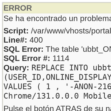
ERROR
Se ha encontrado un problem
Script:
/var/www/vhosts/porta
Line#:
400
SQL Error:
The table 'ubbt_ON
SQL Error #:
1114
REPLACE INTO ubb
Query:
(USER_ID,ONLINE_DISPLA
VALUES ( 1 , '-ANON-21
Chrome/131.0.0.0 Mobil
Pulse el botón ATRAS de su na