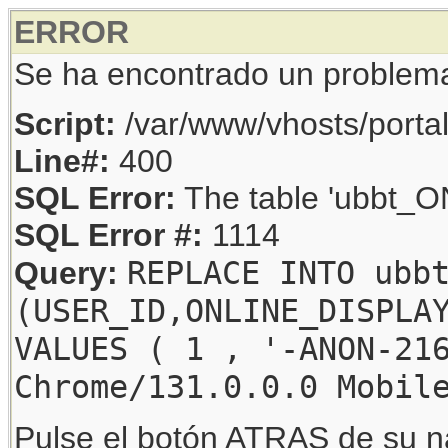
ERROR
Se ha encontrado un problem
Script:
/var/www/vhosts/porta
Line#:
400
SQL Error:
The table 'ubbt_ON
SQL Error #:
1114
REPLACE INTO ubb
Query:
(USER_ID,ONLINE_DISPLA
VALUES ( 1 , '-ANON-21
Chrome/131.0.0.0 Mobil
Pulse el botón ATRAS de su na