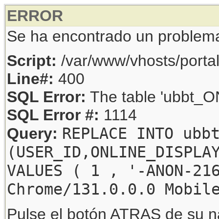
ERROR
Se ha encontrado un problem
Script:
/var/www/vhosts/porta
Line#:
400
SQL Error:
The table 'ubbt_ON
SQL Error #:
1114
REPLACE INTO ubb
Query:
(USER_ID,ONLINE_DISPLA
VALUES ( 1 , '-ANON-21
Chrome/131.0.0.0 Mobil
Pulse el botón ATRAS de su na