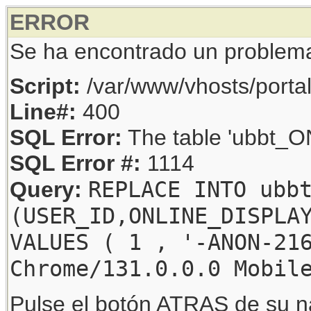
ERROR
Se ha encontrado un problem
Script:
/var/www/vhosts/porta
Line#:
400
SQL Error:
The table 'ubbt_ON
SQL Error #:
1114
REPLACE INTO ubb
Query:
(USER_ID,ONLINE_DISPLA
VALUES ( 1 , '-ANON-21
Chrome/131.0.0.0 Mobil
Pulse el botón ATRAS de su na