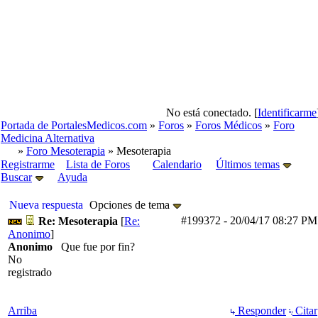
No está conectado. [
Identificarme
Portada de PortalesMedicos.com
»
Foros
»
Foros Médicos
»
Foro
Medicina Alternativa
»
Foro Mesoterapia
» Mesoterapia
Registrarme
Lista de Foros
Calendario
Últimos temas
Buscar
Ayuda
Nueva respuesta
Opciones de tema
#199372
-
20/04/17
08:27 PM
Re: Mesoterapia
[
Re:
Anonimo
]
Anonimo
Que fue por fin?
No
registrado
Arriba
Responder
Citar