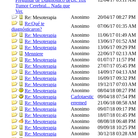
Preguntar de Diagnóstico de
Tumor Cerebral... Nada que
Ver.
Anonimo
20/04/17
08:27 PM
Re: Mesoterapia
Re:Qué te
Anonimo
07/06/17
01:35 AM
diagnósticaron?
Anonimo
11/06/17
01:49 AM
Re: Mesoterapia
Anonimo
13/06/17
01:52 AM
Re: Mesoterapia
Anonimo
13/06/17
09:29 PM
Re: Mesoterapia
Anonimo
22/06/17
02:13 AM
Menniere
Anonimo
01/07/17
11:57 PM
Re: Mesoterapia
Anonimo
27/07/17
05:45 PM
Re: Mesoterapia
Anonimo
14/09/17
04:13 AM
Re: Mesoterapia
Anonimo
16/09/17
09:32 PM
Re: Mesoterapia
Anonimo
19/12/17
07:03 AM
Re: Mesoterapia
Anonimo
08/04/18
08:27 PM
Re: Mesoterapia
Carlotaestic
09/04/18
07:54 PM
Re: Mesoterapia
erremed
21/06/18
08:58 AM
Re: Mesoterapia
Anonimo
09/07/18
09:17 PM
Re: Mesoterapia
Anonimo
18/07/18
01:45 PM
Re: Mesoterapia
Anonimo
08/08/18
06:48 PM
Re: Mesoterapia
Anonimo
09/09/18
10:25 PM
Re: Mesoterapia
Anonimo
30/12/18
03:28 AM
Re: Mesoterapia