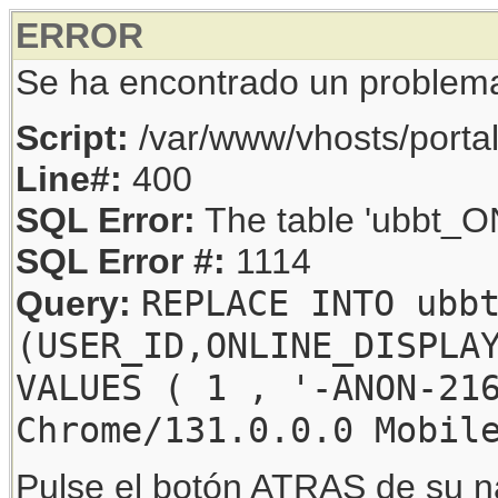
ERROR
Se ha encontrado un problem
Script:
/var/www/vhosts/porta
Line#:
400
SQL Error:
The table 'ubbt_ON
SQL Error #:
1114
REPLACE INTO ubb
Query:
(USER_ID,ONLINE_DISPLA
VALUES ( 1 , '-ANON-21
Chrome/131.0.0.0 Mobil
Pulse el botón ATRAS de su na